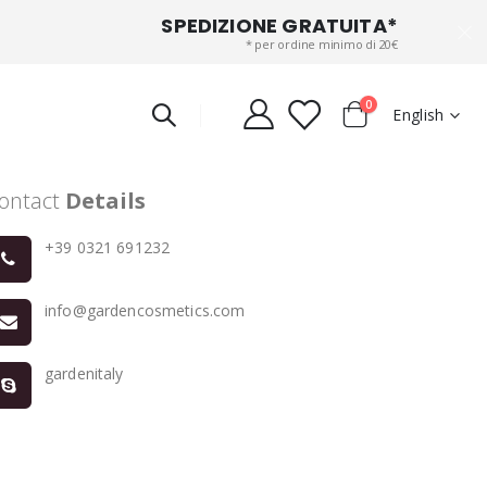
SPEDIZIONE GRATUITA*
* per ordine minimo di 20€
items
0
Language
English
Cart
ontact
Details
+39 0321 691232
info@gardencosmetics.com
gardenitaly