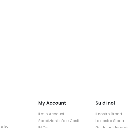
My Account
Su di noi
Il mio Account
Il nostro Brand
Spedizioni:Info e Costi
La nostra Storia
aly.
FAQs
Guida agli Ingredi