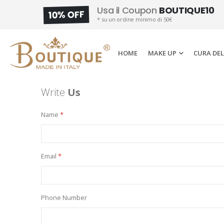
Usa il Coupon
BOUTIQUE10
10% OFF
* su un ordine minimo di 50€
HOME
MAKE UP
CURA DEL
Write
Us
Name
Email
Phone Number