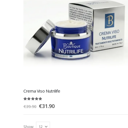
Crema Viso Nutrilife
Rating:
100%
Special
€31.90
€39.90
Price
Show