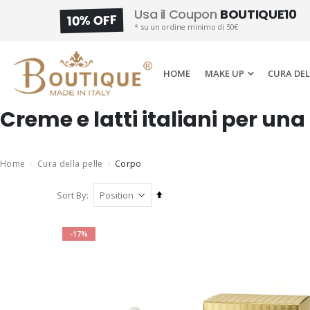
Usa il Coupon
BOUTIQUE10
10% OFF
* su un ordine minimo di 50€
HOME
MAKE UP
CURA DEL
Creme e latti italiani per una
Home
Cura della pelle
Corpo
Set
Sort By
Descending
Direction
-17%