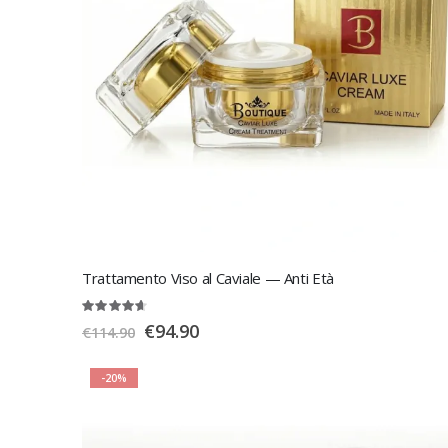
Trattamento Viso al Caviale — Anti Età
Rating:
93%
Special
€94.90
€114.90
Price
-20%