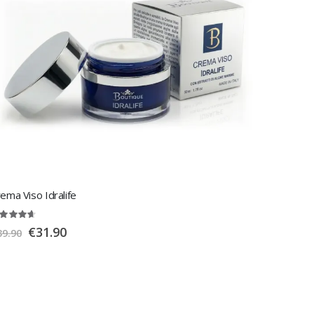
ema Viso Idralife
ting:
3%
Special
€31.90
39.90
Price