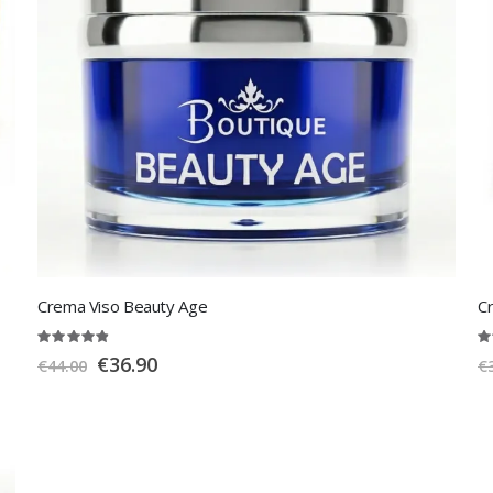
Crema Viso Beauty Age
Cr
Rating:
Ra
97%
9
Special
€36.90
€44.00
€
Price