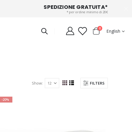
SPEDIZIONE GRATUITA*
* per ordine minimo di 20€
items
0
Language
English
Cart
Show
FILTERS
View
Grid
List
as
-20%