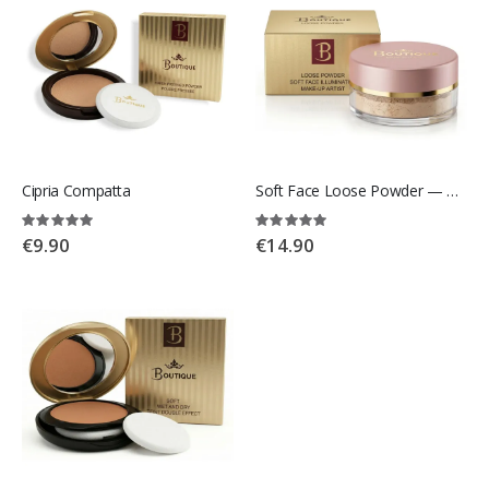
Cipria Compatta
Soft Face Loose Powder — Cipria in Polvere
Rating:
Rating:
100%
100%
€9.90
€14.90