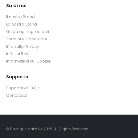
Su di noi
Il nostro Brand
La nostra Storia
Guida agli Ingredienti
Termini e Condizioni
Info sulla Privacy
Info sui Resi
Informativa sui Cookie
Supporto
Supporto e FAQs
Contattaci
© Boutique Make Up 2026. All Rights Reserved.