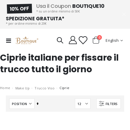
Usa il Coupon
BOUTIQUE10
10% OFF
* su un ordine minimo di 50€
SPEDIZIONE GRATUITA*
* per ordine minimo di 20€
items
0
Language
Toggle
English
Cart
Nav
Ciprie italiane per fissare il
trucco tutto il giorno
Home
Ciprie
Make Up
Trucco Viso
Set
FILTERS
Descending
Direction