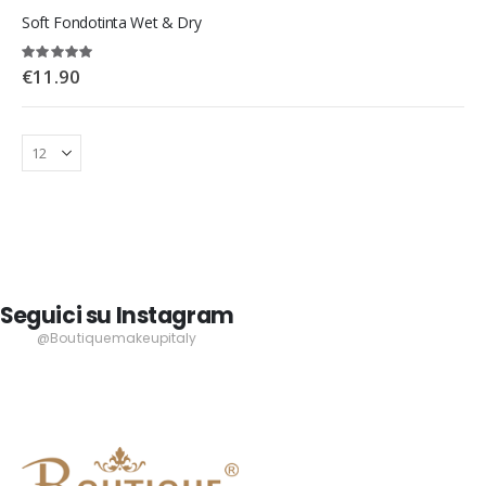
Soft Fondotinta Wet & Dry
Rating:
100%
€11.90
Seguici su Instagram
@Boutiquemakeupitaly