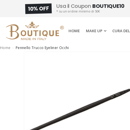
Usa il Coupon
BOUTIQUE10
10% OFF
* su un ordine minimo di 50€
HOME
MAKE UP
CURA DEL
Home
Pennello Trucco Eyeliner Occhi
Skip
to
the
end
of
the
images
gallery