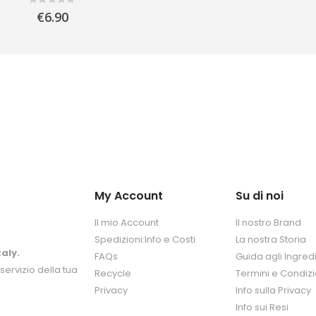
Rating:
0%
€6.90
My Account
Su di noi
Il mio Account
Il nostro Brand
Spedizioni:Info e Costi
La nostra Storia
aly.
FAQs
Guida agli Ingredi
servizio della tua
Recycle
Termini e Condizi
Privacy
Info sulla Privacy
Info sui Resi