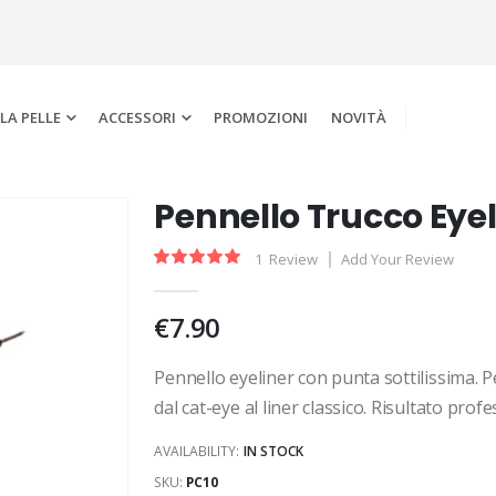
LA PELLE
ACCESSORI
PROMOZIONI
NOVITÀ
Pennello Trucco Eyel
1
Review
Add Your Review
Rating:
100
100
% of
€7.90
Pennello eyeliner con punta sottilissima. P
dal cat-eye al liner classico. Risultato profe
AVAILABILITY:
IN STOCK
SKU
PC10