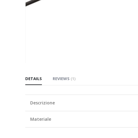
Skip
to
DETAILS
REVIEWS
1
the
beginning
of
Descrizione
the
images
gallery
Materiale