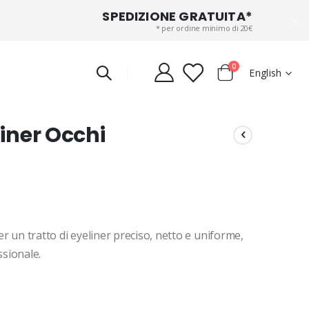
SPEDIZIONE GRATUITA*
* per ordine minimo di 20€
items
0
Language
English
Cart
iner Occhi
er un tratto di eyeliner preciso, netto e uniforme,
ssionale.