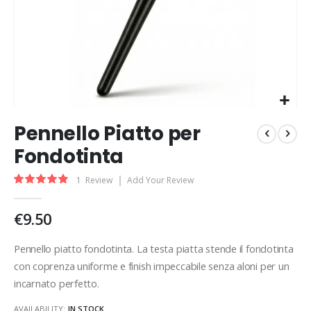
Skip
Pennello Piatto per
to
the
Fondotinta
beginning
of
Rating:
1
Review
Add Your Review
the
100
100
% of
images
€9.50
gallery
Pennello piatto fondotinta. La testa piatta stende il fondotinta
con coprenza uniforme e finish impeccabile senza aloni per un
incarnato perfetto.
AVAILABILITY:
IN STOCK