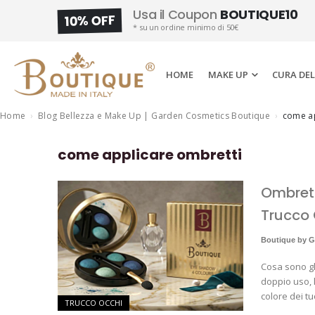
Usa il Coupon
BOUTIQUE10
10% OFF
* su un ordine minimo di 50€
HOME
MAKE UP
CURA DEL
Home
Blog Bellezza e Make Up | Garden Cosmetics Boutique
come ap
come applicare ombretti
Ombrett
Trucco 
Boutique by 
Cosa sono gli
doppio uso, l
colore dei t
TRUCCO OCCHI