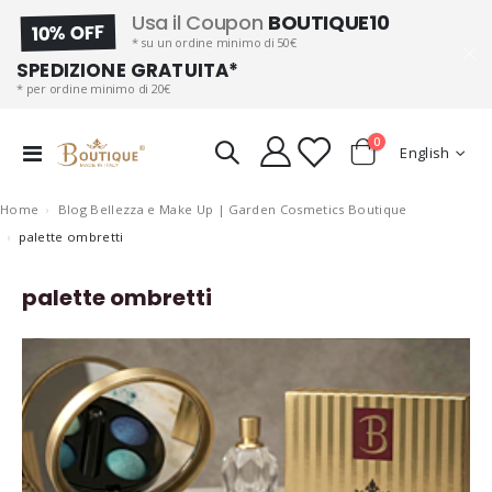
Usa il Coupon
BOUTIQUE10
10% OFF
* su un ordine minimo di 50€
SPEDIZIONE GRATUITA*
* per ordine minimo di 20€
items
0
Language
Toggle
English
Cart
Nav
Home
Blog Bellezza e Make Up | Garden Cosmetics Boutique
palette ombretti
palette ombretti